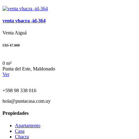
venta vhacra -id-364
Venta
Aiguá
U$S 47.000
0 m²
Punta del Este, Maldonado
Ver
+598 98 338 016
hola@puntacasa.com.uy
Propiedades
Apartamento
Casa
Chacra