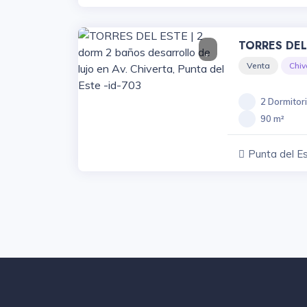
TORRES DEL 
Desarrollo D
Venta
Chiv
Punta Del Es
2 Dormitor
90 m²
Punta del E