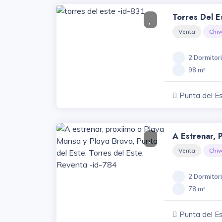
Torres Del E
Venta
Chiv
2 Dormitor
98 m²
Punta del E
A Estrenar, 
Playa Brava,
Venta
Chiv
Del Este, Re
2 Dormitor
78 m²
Punta del E