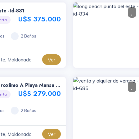
ste -id-831
U$S 375.000
erta
ios
2 Baños
Ver
ste, Maldonado
Proxiimo A Playa Mansa Y
 Punta Del Este, Torres
U$S 279.000
erta
venta -id-784
ios
2 Baños
Ver
ste, Maldonado