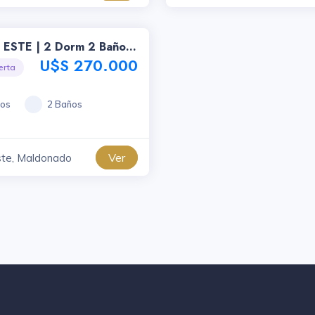
ESTE | 2 Dorm 2 Baños
e Lujo En Av. Chiverta,
U$S 270.000
erta
te -id-703
ios
2 Baños
Ver
ste, Maldonado