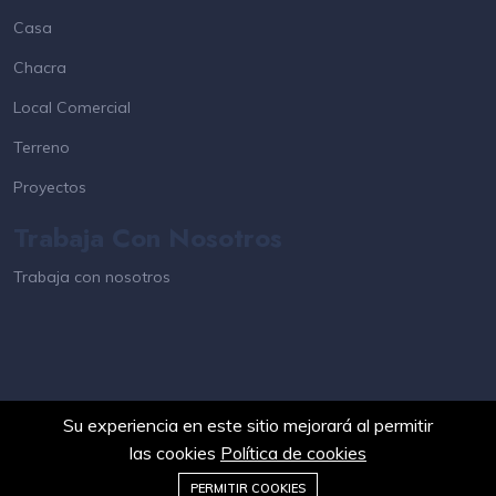
Casa
Chacra
Local Comercial
Terreno
Proyectos
Trabaja Con Nosotros
Trabaja con nosotros
Su experiencia en este sitio mejorará al permitir
las cookies
Política de cookies
©2025 PuntaCasa.com.uy. Todos los derechos reservados
PERMITIR COOKIES