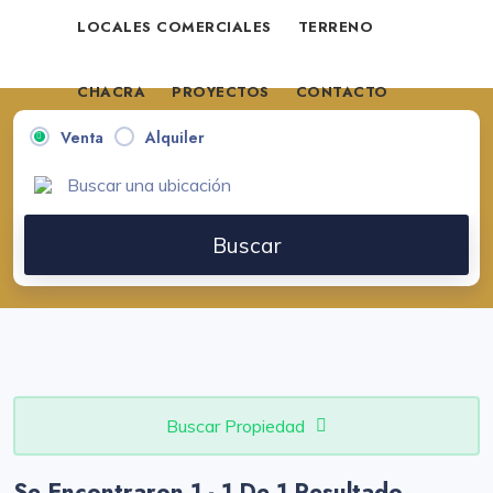
LOCALES COMERCIALES
TERRENO
CHACRA
PROYECTOS
CONTACTO
Venta
Alquiler
VENDE TU PROPIEDAD
Buscar
Buscar Propiedad
Se Encontraron 1 - 1 De 1 Resultado