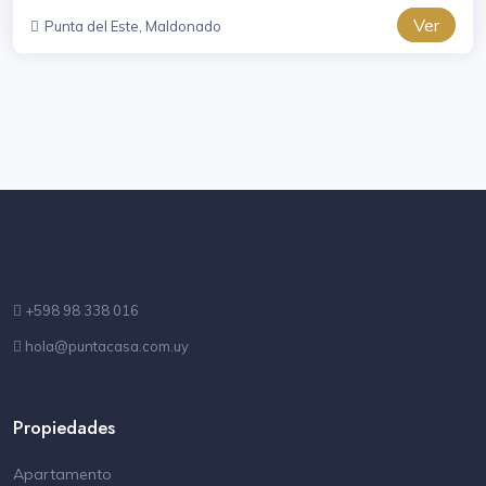
Ver
Punta del Este, Maldonado
+598 98 338 016
hola@puntacasa.com.uy
Propiedades
Apartamento