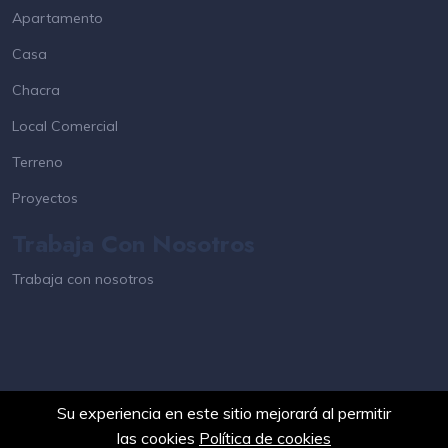
Apartamento
Casa
Chacra
Local Comercial
Terreno
Proyectos
Trabaja Con Nosotros
Trabaja con nosotros
Su experiencia en este sitio mejorará al permitir
las cookies
Política de cookies
©2025 PuntaCasa.com.uy. Todos los derechos reservados