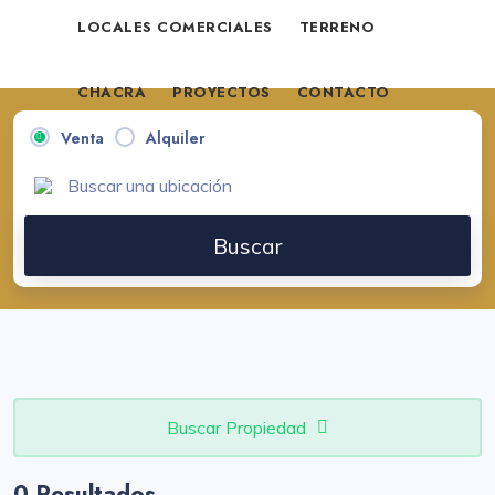
LOCALES COMERCIALES
TERRENO
CHACRA
PROYECTOS
CONTACTO
Venta
Alquiler
VENDE TU PROPIEDAD
Buscar
Buscar Propiedad
0 Resultados