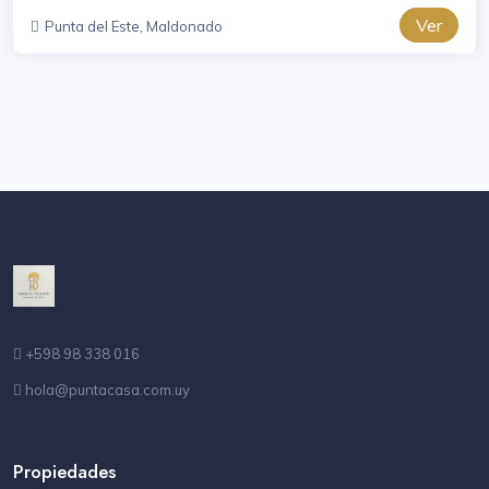
Ver
Punta del Este, Maldonado
+598 98 338 016
hola@puntacasa.com.uy
Propiedades