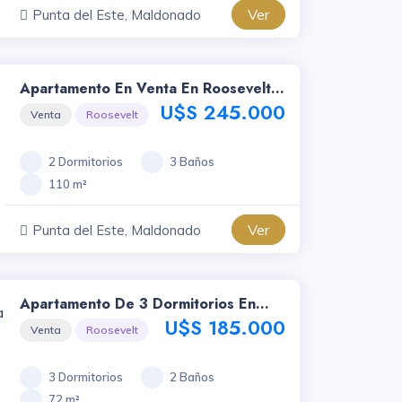
Ver
Punta del Este, Maldonado
Apartamento En Venta En Roosevelt
Punta Del Este -id-463
U$S 245.000
Venta
Roosevelt
2 Dormitorios
3 Baños
110 m²
Ver
Punta del Este, Maldonado
Apartamento De 3 Dormitorios En
Venta En Punta Del Este, Roosevelt -
U$S 185.000
Venta
Roosevelt
Id-352
3 Dormitorios
2 Baños
72 m²