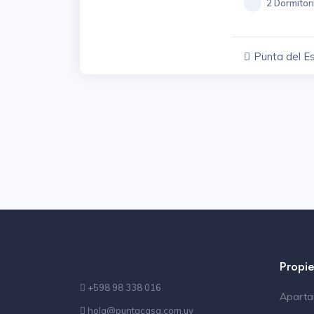
2 Dormitor
Punta del E
Propi
+598 98 338 016
Apart
hola@puntacasa.com.uy