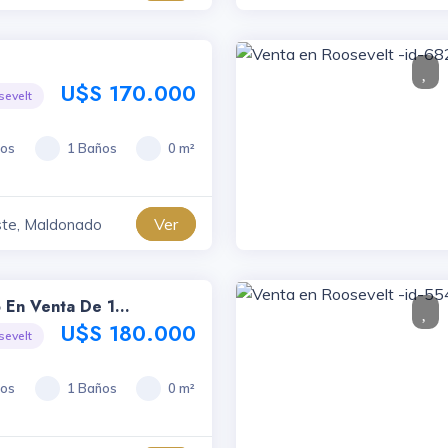
U$S 170.000
sevelt
ios
1 Baños
0 m²
Ver
ste, Maldonado
 En Venta De 1
id-736
U$S 180.000
sevelt
ios
1 Baños
0 m²