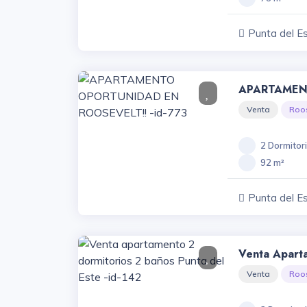
Punta del E
APARTAMEN
ROOSEVELT!!
Venta
Roo
2 Dormitor
92 m²
Punta del E
Venta Apart
Baños Punta 
Venta
Roo