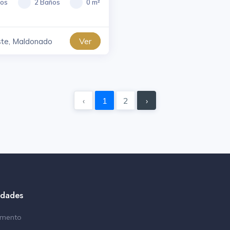
ios
2 Baños
0 m²
Ver
ste, Maldonado
‹
1
2
›
edades
amento