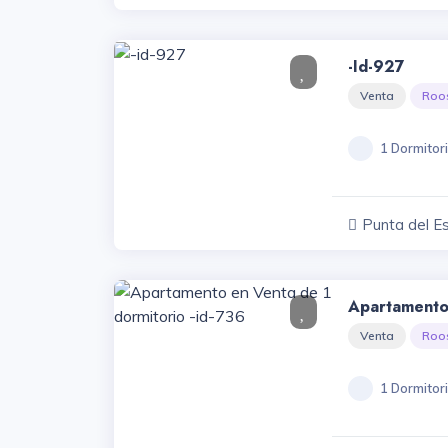
-id-927
Venta
Roo
1 Dormitor
Punta del E
Apartamento
Dormitorio -
Venta
Roo
1 Dormitor