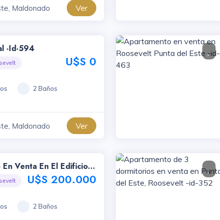
Ver
ste, Maldonado
al -id-594
U$S 0
sevelt
ios
2 Baños
Ver
ste, Maldonado
En Venta En El Edificio
503
U$S 200.000
sevelt
ios
2 Baños