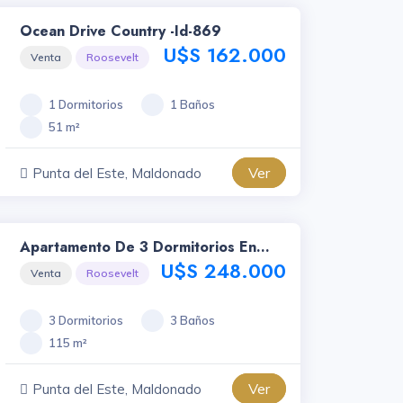
Ocean Drive Country -id-869
U$S 162.000
Venta
Roosevelt
1 Dormitorios
1 Baños
51 m²
Ver
Punta del Este, Maldonado
Apartamento De 3 Dormitorios En
Roosevelt, Punta Del Este -id-873
U$S 248.000
Venta
Roosevelt
3 Dormitorios
3 Baños
115 m²
Ver
Punta del Este, Maldonado