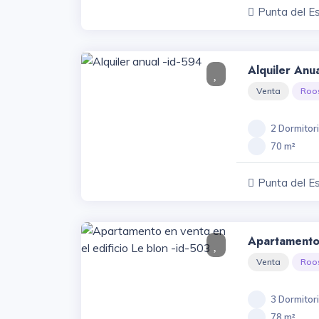
Punta del E
Alquiler Anu
Venta
Roo
2 Dormitor
70 m²
Punta del E
Apartamento 
Le Blon -id-
Venta
Roo
3 Dormitor
78 m²