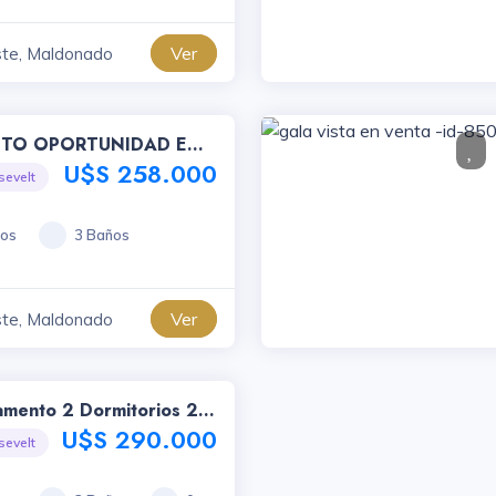
Ver
ste, Maldonado
TO OPORTUNIDAD EN
 -id-773
U$S 258.000
sevelt
ios
3 Baños
Ver
ste, Maldonado
amento 2 Dormitorios 2
Del Este -id-142
U$S 290.000
sevelt