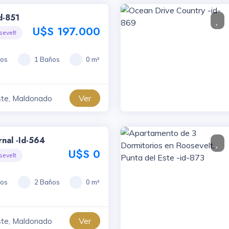
id-851
U$S 197.000
sevelt
ios
1 Baños
0 m²
Ver
ste, Maldonado
rnal -id-564
U$S 0
sevelt
ios
2 Baños
0 m²
Ver
ste, Maldonado