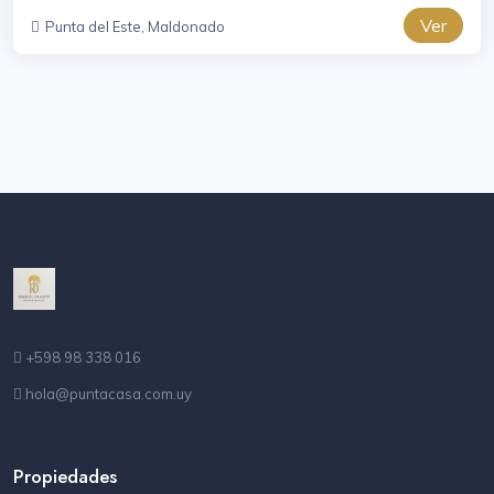
Ver
Punta del Este, Maldonado
+598 98 338 016
hola@puntacasa.com.uy
Propiedades