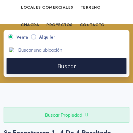
LOCALES COMERCIALES
TERRENO
CHACRA
PROYECTOS
CONTACTO
Venta
Alquiler
VENDE TU PROPIEDAD
Buscar
Buscar Propiedad
Se Encontraron 1 - 4 De 4 Resultado