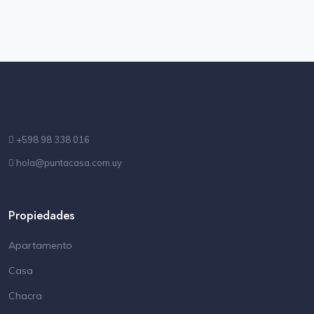
+598 98 338 016
hola@puntacasa.com.uy
Propiedades
Apartamento
Casa
Chacra